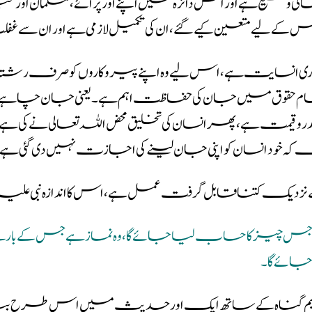
رہ انتہائی وسیع ہے اور اس دائرہ میں اپنے اور پرائے ، مسلما
حقوق جس کے لیے متعین کیے گئے ،ان کی تکمیل لازمی ہے اور ان
ری انسایت ہے ، اس لیے وہ اپنے پیروکاروں کو صرف رشتہ دا
ے عام حقوق میں جان کی حفاظت اہم ہے ۔ یعنی جان چاہے مسلما
وقیمت ہے ، پھر انسا ن کی تخلیق محض اللہ تعالی نے کی ہ
کہ خود انسان کواپنی جان لینے کی اجازت نہیں دی گئی ہے
ے نزدیک کتنا قابل گرفت عمل ہے ، اس کا اندازہ نبی عل
یز کا حساب لیا جائے گا ، وہ نماز ہے جس کے بارے م
جائے گا۔
 عظیم گناہ کے ساتھ ایک اور حدیث میں اس طرح بیا