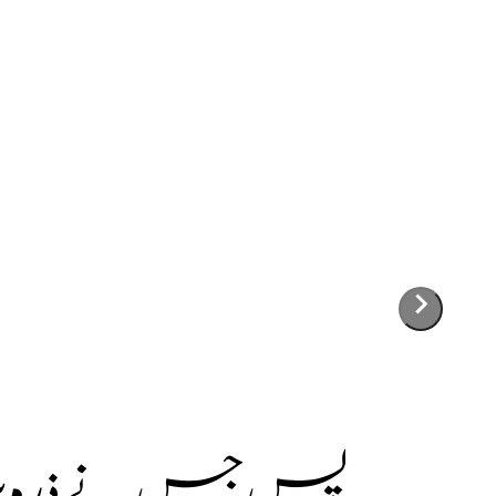
پس جس نے ذرہ برا