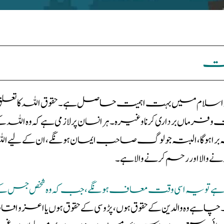
یمت
کو اسلام میں بہت اہمیت حاصل ہے۔حقوق اللہ کا تعلق الل
ں برداری کرناوغیرہ۔ہر انسان پر لازمی ہے کہ وہ اللہ کے حقوق
برا ہوگا ، البتہ جو لوگ صاحب ایمان ہونگے ، ان کے لیے الل
 والا اور رحم کر نے والا ہے ۔
ے تو یہ اسی وقت معاف ہونگے ، جب کہ وہ شخص جس کے ح
ہے۔ چاہے وہ والدین کے حقوق ہوں ، پڑوسی کے حقوق ہوں یا اعزو