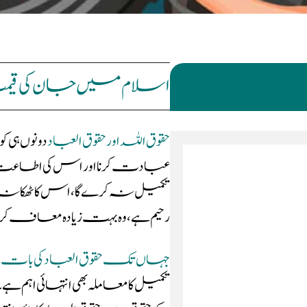
اسلام میں جان کی ق
حقوق اللہ اور حقوق العباد
دونوں ہی 
عبادت کرنا اور اس کی اطاعت وفرما
تکمیل نہ کرے گا ، اس کا ٹھکانہ 
رحیم ہے ، وہ بہت زیادہ معاف کر نے
جہاں تک حقوق العباد کی بات ہ
تکمیل کا معاملہ بھی انتہائی اہم 