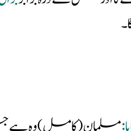
ا۔
:
مسلمان (کامل) وہ ہے