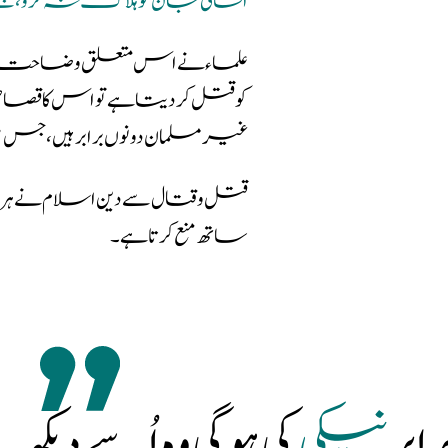
انسانی جان کو ہلاک نہ کرو ، جس
علماء نے اس متعلق وضاحت کے سات
کو قتل کر دیتا ہے تو اس کا ق
غیر مسلمان دونوں برابر ہیں 
قتل و قتال سے دین اسلام نے ہرحا
ساتھ منع کر تا ہے ۔
بر
نیکی
کی ہو گی وہ اُسے دیکھ