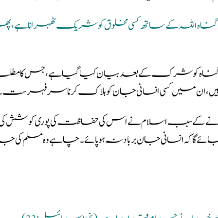
 اللہ کے ساتھ کسی مخلوق کو شریک ٹھہرانا ہے، پھر کسی
و شرک کے بعد بیان کیا گیا ہے ، جس کا مطلب ہ
، ان میں کسی انسانی جان کو ہلا ک کرنا سر فہرست ہ
ے کے سبب اسلام نے اس کی حفاظت کی پوری کو شش کی ہے 
ئے گا کہ انسانی جان برباد نہ ہوپائے ۔ چاہے وہ مسلم کی 