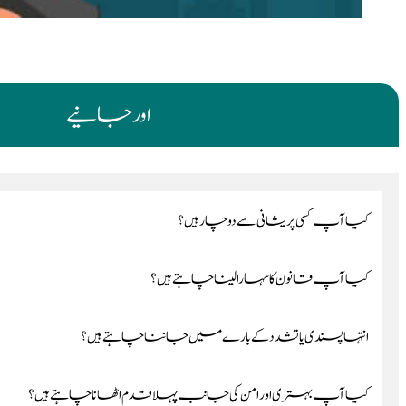
اور جانیے
کیا آپ کسی پریشانی سے دوچار ہیں؟
کیا آپ قانون کا سہارا لینا چاہتے ہیں؟
انتہا پسندی یا تشدد کے بارے میں جاننا چاہتے ہیں؟
کیا آپ بہتری اور امن کی جانب پہلا قدم اٹھانا چاہتے ہیں؟