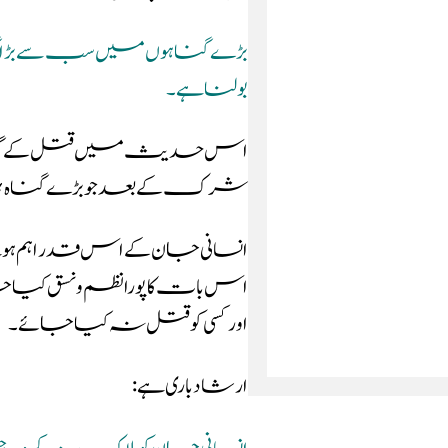
بڑے گناہوں میں سب سے بڑا گناہ
بولنا ہے۔
اس حدیث میں قتل کے گناہ ک
شرک کے بعد جو بڑے گناہ ہیں 
انسانی جان کے اس قدر اہم ہون
اس بات کا پورا نظم و نسق کیا جا
اور کسی کو قتل نہ کیا جائے ۔
ارشاد باری ہے: