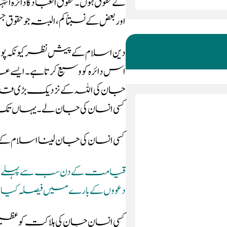
کے حقوق ہوں ۔ حقوق العباد کا دائ
اور بعض کے نسبتاً کم ، البتہ جو 
دین اسلام کے پیش نظر کیونکہ پو
اس دائرہ کو وسیع کر تا ہے ۔ ایس
جان کی اللہ کے نزدیک بڑی قد ر 
کسی انسان کی جان لے ۔یہاں تک 
کسی انسان کی جان لینا اسلام ک
قیامت کے دن سب سے پہلے جس چ
دعووں کے بارے میں فیصلہ کیا 
کسی انسان جان کی ہلاکت کو