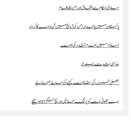
اسلامی احکام سے اتفاق اور امن کا پیغام
پاکستان میں پائیدار امن کی ترویج میں فن و ادب کا کردار
اسلام میں عدم تشدد کی اہمیت
مذہبی شدت پسندی
جعلی خبروں کی شناخت کیسے کی جائے؟ جانیے
جب جھوٹی بات کو پَر لگ جائیں اور سچ لنگڑاتا ہوا پہنچے