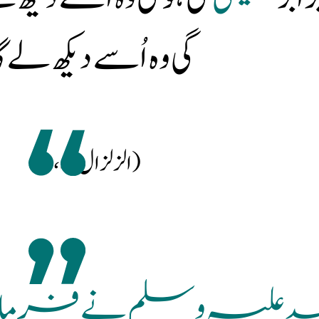
گی وہ اُسے دیکھ لے گ
(الزلزال: ٧،٨)
لہ علیہ وسلم نے فرمایا